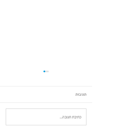
מיטל דור
תגובות
כתיבת תגובה...