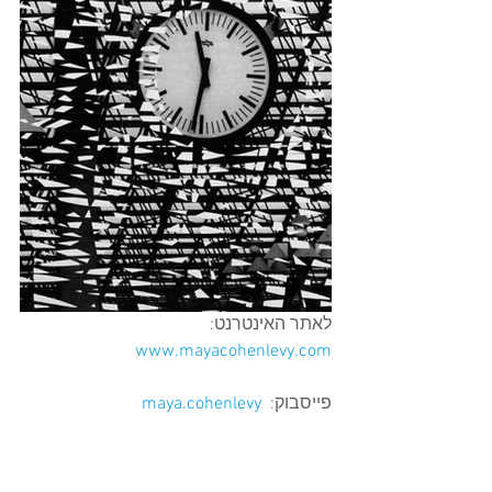
לאתר האינטרנט: 
www.mayacohenlevy.com
פייסבוק:  
maya.cohenlevy