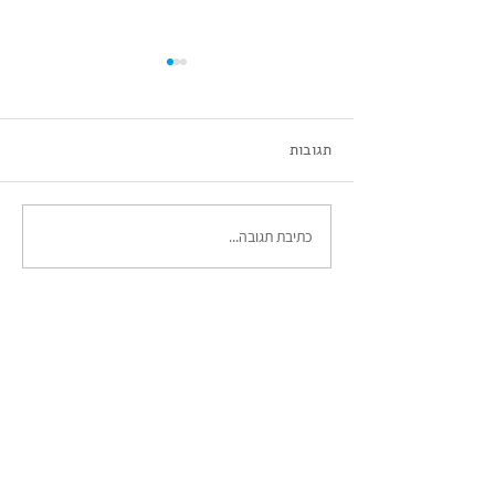
מיטל דור
תגובות
כתיבת תגובה...
הבלוג
|
לקוחות ממליצים
|
אמן אורח
|
מילון מונחים
|
מבין לקוחותינו
תקנון האתר
|
מפת האתר |
שאלות
ותשובות
|
צור קשר