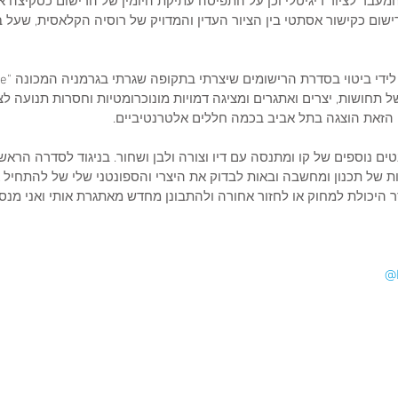
עבר לציור דיגיטלי וכן על התפיסה עתיקת היומין של הרישום כסקיצה או
ום כקישור אסתטי בין הציור העדין והמדויק של רוסיה הקלאסית, שעל ב
 תחושות, יצרים ואתגרים ומציגה דמויות מונוכרומטיות וחסרות תנועה לצד 
 הזאת הוצגה בתל אביב בכמה חללים אלטרנטיביים.
טים נוספים של קו ומתנסה עם דיו וצורה ולבן ושחור. בניגוד לסדרה הראשו
ת של תכנון ומחשבה ובאות לבדוק את היצרי והספונטני שלי של להתחיל א
ר היכולת למחוק או לחזור אחורה ולהתבונן מחדש מאתגרת אותי ואני מנס