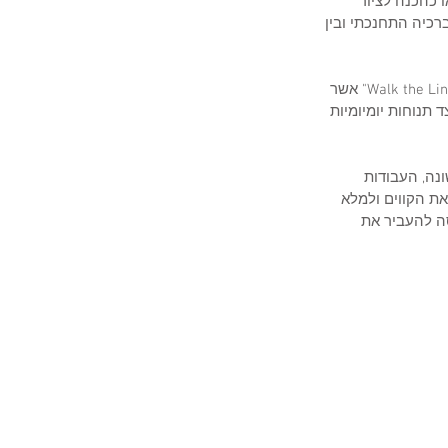
 כהכנה לציור 
רכיה התחנכתי ובין 
העמדה הזאת באה היטב לידי ביטוי בסדרת הרישומים שיצרתי בתקופה שגרתי בגרמניה המכונה "Walk the Line" אשר 
תנוחות יומיומיות 
נה, העבודות 
ת הקווים ולמלא 
ה להעביר את 