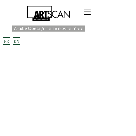
Artube ©beta /הזמנת הדפסים עד הבית
fulfill
Project בקרוב
FR
EN
הבלוג
|
לקוחות ממליצים
|
אמן אורח
|
מילון מונחים
|
מבין לקוחותינו