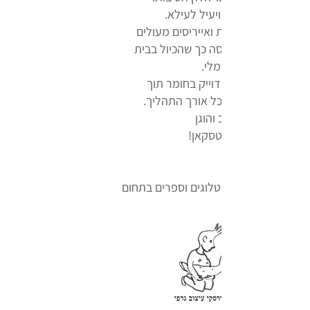
2. סריקות, המרות ואייריסים מעולים
ומותאמים להדפסה כך שהכיול בבית
הדפוס הינו מינימלי.
3. טיפול מסור ומדוייק בחומר תוך
לקיחת אחריות לכל אורך התהליך.
מעצב גרפי של קטלוגים וספרים בתחום