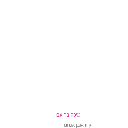
מיכה בר-עם
את סטודיו ארטסקאן וראובן אנחנו