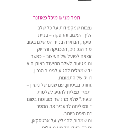
תמר מני & מיכל פאוזנר
כמעצבות שמקפידות על כל שלב
בתהליך העיצוב וההפקה – בניית
הגרפיקה, הבחירה בנייר המושלם בעובי
ובגימור הנכונים, הטכניקה והדיוק
שבהוצאה לפועל של העיצוב – כאשר
אנחנו מגיעות לשלב התיעוד ראובן הוא
היחיד שמצליח להגיע לגימור הנכון,
המדוייק של התמונות.
בנינוחות, בביטחון, עם שנים של ניסיון –
הוא תמיד מצליח להגיע לשלמות
ה"טבעית" שלא מרגישה מוגזמת בשום
צורה ומצליחה להעביר את המסר
בצורה היפה ביותר.
אנחנו שמחות להמליץ על ארטסקאן,
ובחום רב. בעלי מקצוע מעולים –