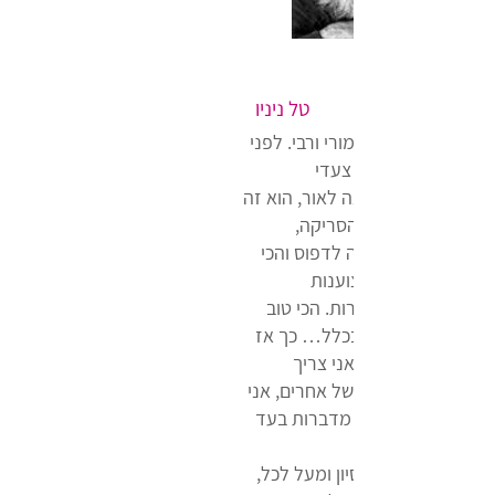
טל ניניו
 אביב, היה ונשאר, מורי ורבי. לפני
כ-25 שנה, כשעשיתי את צעדי
ונים בתחום ההוצאה לאור, הוא זה
ד אותי את יסודות הסריקה,
וציה, הצבע, ההכנה לדפוס והכי
, הדביק אותי במקצוענות
לית שלו. ללא פשרות. הכי טוב
ר – או לא עושים בכלל… כך אז
ם היום. בכל פעם שאני צריך
ס צילומים שלי או של אחרים, אני
ישר אליו והתוצאות מדברות בעד
ענות, הוותק, הניסיון ומעל לכל,