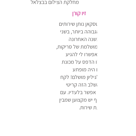
מחלקת הצילום בבצלאל
זיו קורן
מנסיוני, סטודיו ארטסקאן נותן שירותים
ברמה המקצועית הגבוהה ביותר, בשני
ספרים שהדפסתי בשנה האחרונה
קבלתי רמת ביצוע מושלמת של סריקות,
המרות ואייריסים שאפשרו לי להגיע
לדיוק ביצוע שאפילו הדפס על מכונת
ההידלברג 8 צבעים היה מופתע
מהקלות בה הגיע לגיליון מושלם! לקח
לי זמן להבין כמה השלב הזה קריטי
בהכנה לדפוס ושאי אפשר בלעדיו. עם
כל הטכנולוגיה, בסוף יש מקצוען שמבין
ניהול צבע ויודע לתת שירות.