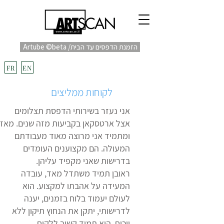
Artube ©beta /הזמנת הדפסים עד הבית
fulfill
Project בקרוב
FR
EN
לקוחות ממליצים
אני נעזר בשירותי הדפסת תצלומים
אצל ארטסקאן בקביעות מזה שנים. מאז
ומתמיד אני מרוצה מאוד מעבודתם
המעולה. הם מקצוענים העומדים
בדרישות שאני מקפיד עליהן.
ראובן תמיד משתדל מאד, עובדה
המעידה על אהבתו למקצוע. הוא
לעולם יעמוד בלוח בזמנים, יענה
לדרישותי, יתקן את הנחוץ תיקון ללא
ויכוח. הוא תמיד קשוב ללקוח.