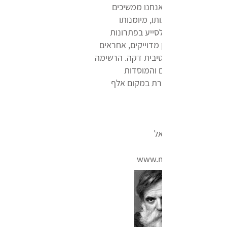
מכירים מזה שנים ואנחנו ממשיכים
להוקיר את מקצוענותו, מיומנותו
ונכונותו המתמדת לסייע בפתרונות
יצירתיים. ארטסקאן מדוייקים, אחראים
ובעלי הבנה איטואיטיבית דקה. הרשימה
הארוכה של האמנים והמוסדות
שעובדים איתו מדברת במקום אלף
צלם וחתן פרס ישראל
www.michabaram.com