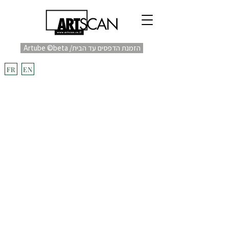
Artube ©beta /הזמנת הדפסים עד הבית
fulfill
Project בקרוב
FR
EN
הבלוג
|
לקוחות ממליצים
|
אמן אורח
|
מילון מונחים
|
מבין לקוחותינו