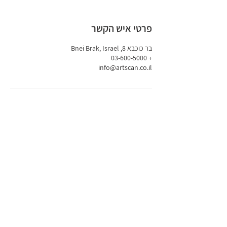
פרטי איש הקשר
בר כוכבא 8, Bnei Brak, Israel
+ 03-600-5000
info@artscan.co.il
הבלוג
|
לקוחות ממליצים
|
אמן אורח
|
מילון מונחים
|
מבין לקוחותינו
תקנון האתר
|
מפת האתר |
שאלות
ותשובות
|
צור קשר