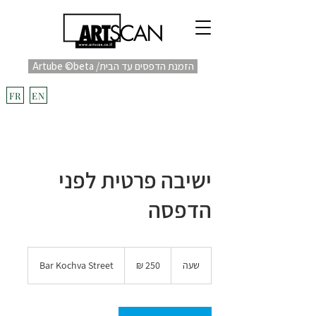
Artube ©beta /הזמנת הדפסים עד הבית
fulfill
Project בקרוב
FR
EN
ישיבה פרטית לפני
הדפסה
250
שקלים
שעה
ש
Bar Kochva Street
חדשים
ע