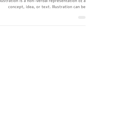
According to the lexical definition, an
llustration is a non-verbal representation of a
concept, idea, or text. Illustration can be
done...
מעוניינים להציג בגלריית אמן אורח?
צרו עמנו קשר