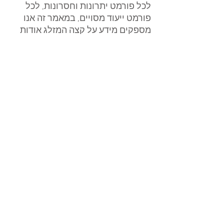
לכל פורמט יתרונות וחסרונות, לכל 
פורמט ייעוד מסויים, במאמר זה אנו 
מספקים מידע על קצה המזלג אודות 
קבצים דיגיטליים בעולם הצילום 
והדפוס.
בבואך להדפיס תמונות גדולות או 
קטנות, לקבל קובץ מסריקה, 
רפרודוקציה או לעבד את הקבצים 
המופקים ממצלמתך, דע את 
יתרונותיהם וחסרונותיהם של כל אחד 
ואחד מן הפורמטים השונים. 
ואם בכל זאת הייתם רוצים להרחיב את 
אופקיכם בתחום זה, אתם מוזמנים 
לקבוע עמנו פגישה אצלנו בסטודיו, 
הביאו עמכם את הקבצים אותם תרצו 
לעבד ו/או להדפיס, ואנו נשמח 
להיפגש עמכם ולתת לכם את מלוא 
תשומת הלב. במידה ואתם מחפשים 