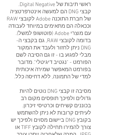
ראשי תיבות של Digital Negative. 
קבצי DNG הם למעשה אינטרפרטציה 
של חברת התוכנה Adobe לקובצי RAW 
וככאלה הם מתאימים במיוחד לעבודה 
עם מוצרי Adobe (פוטושופ למשל). 
בדומה לקובצי RAW, גם בקבצי ה-
DNG ניתן לחזור ולעבד את המקור 
מבלי לפגוע בו - זו גם הסיבה לשם 
הפורמט - "נגטיב דיגיטלי". מדובר 
בפורמט המאפשר שמירה איכותית 
למדי של התמונה, ללא דחיסה כלל.
מסיבה זו קבצי DNG נוטים להיות 
גדולים ולפיכך תופסים מקום רב 
בכוננים קשיחים וכרטיסי זיכרון. 
לעיתים קרובות לא ניתן להשתמש 
בקובץ DNG ביישום מסוים ולפיכך יש 
צורך להמירו תחילה לקובץ TIFF או 
JPEG, המרה שלאחריה ייתכן צורך 