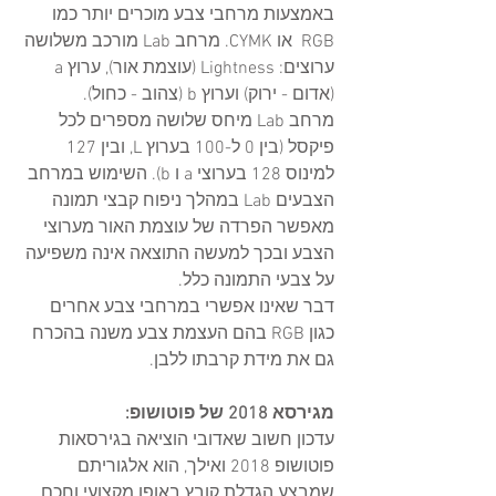
באמצעות מרחבי צבע מוכרים יותר כמו 
RGB  או CYMK. מרחב Lab מורכב משלושה 
ערוצים: Lightness (עוצמת אור), ערוץ a 
(אדום - ירוק) וערוץ b (צהוב - כחול).
מרחב Lab מיחס שלושה מספרים לכל 
פיקסל (בין 0 ל-100 בערוץ L, ובין 127 
למינוס 128 בערוצי a ו b). השימוש במרחב 
הצבעים Lab במהלך ניפוח קבצי תמונה 
מאפשר הפרדה של עוצמת האור מערוצי 
הצבע ובכך למעשה התוצאה אינה משפיעה 
על צבעי התמונה כלל.
דבר שאינו אפשרי במרחבי צבע אחרים 
כגון RGB בהם העצמת צבע משנה בהכרח 
גם את מידת קרבתו ללבן.
מגירסא 2018 של פוטושופ:
עדכון חשוב שאדובי הוציאה בגירסאות 
פוטושופ 2018 ואילך, הוא אלגוריתם 
שמבצע הגדלת קובץ באופן מקצועי וחכם. 