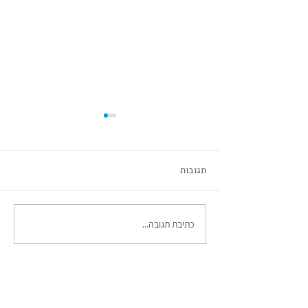
מיטל דור
תגובות
כתיבת תגובה...
הבלוג
|
לקוחות ממליצים
|
אמן אורח
|