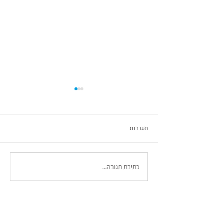
מיטל דור
תגובות
כתיבת תגובה...